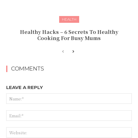
HEALTH
Healthy Hacks – 6 Secrets To Healthy
Cooking For Busy Mums
COMMENTS
LEAVE A REPLY
Na
Ema
Web